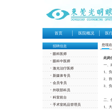
首页
医院概况
医
您现在
招聘信息
·
眼科医师
此岗
·
眼科中医师
一、
·
激光治疗医师
、
1
·
新媒体专员
、
2
·
会员专员
、
3
·
外联部科员
·
科室前台
二、
·
手术室耗品管理员
、
1