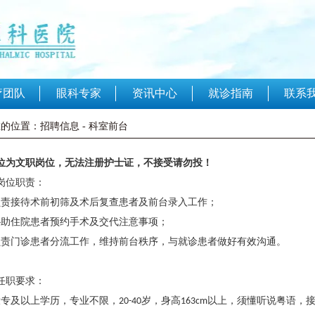
联系
疗团队
眼科专家
资讯中心
就诊指南
的位置：招聘信息 - 科室前台
位
为
文职岗位，无法注册护士证，不接受请勿投！
岗位职责：
负责接待术前初筛及术后复查患者及前台录入工作；
协助住院患者预约手术及交代注意事项；
负责门诊患者分流工作，维持前台秩序，与就诊患者做好有效沟通。
任职要求：
大专及以上学历，
专业不限，
岁，身高
以上，须懂听说
粤语
，
20-40
16
3
cm