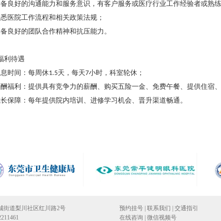
具备良好的沟通能力和服务意识，有客户服务或医疗行业工作经验者或熟
熟悉医院工作流程和相关政策法规；
具备良好的团队合作精神和抗压能力。
福利待遇
休息时间：
每周休
天，
每天
小时，
科室轮休
；
1.5
7
薪酬福利：提供具有竞争力的薪酬、
购买五险一金
、免费
午餐
、
提供住宿
成长保障：每年提供院内培训、进修学习机会、晋升渠道畅通。
城街道梨川社区红川路2号
预约挂号
|
联系我们
|
交通指引
211461
在线咨询
|
微信视频号