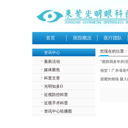
首页
医院概况
医疗团队
您现在的位置：
资讯中心
·
最新活动
“困扰我多年的
·
媒体聚焦
祝贺！广东省老
·
科普文章
甜蜜的烦恼 摄
·
光明知多D
·
近视防控科普
·
近视手术科普
·
资讯中心轮播图