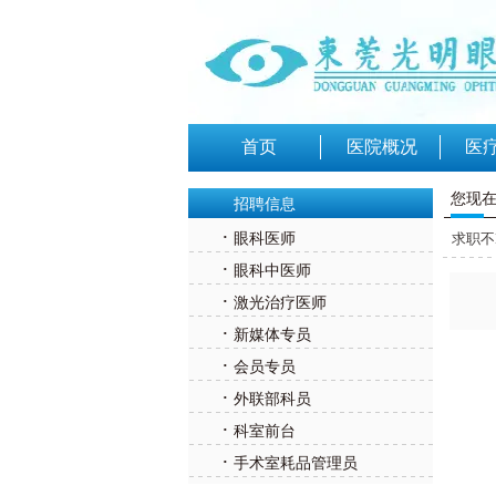
首页
医院概况
医
您现
招聘信息
·
眼科医师
求职不
·
眼科中医师
·
激光治疗医师
·
新媒体专员
·
会员专员
·
外联部科员
·
科室前台
·
手术室耗品管理员