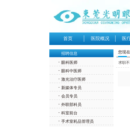
首页
医院概况
医
您现
招聘信息
·
眼科医师
求职不
·
眼科中医师
·
激光治疗医师
·
新媒体专员
·
会员专员
·
外联部科员
·
科室前台
·
手术室耗品管理员