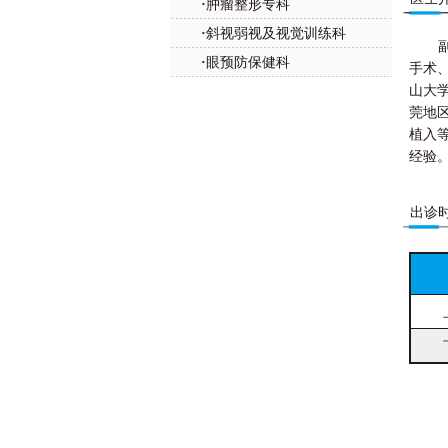
肿瘤整形专科
·
斜视弱视及视觉训练科
·
眼预防保健科
·
手术
山大学
莞地区
植入
经验
出诊时