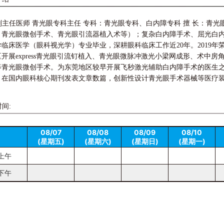
副主任医师 青光眼专科主任 专科：青光眼专科、白内障专科 擅 长：青
、青光眼微创手术、青光眼引流器植入术等）；复杂白内障手术、屈光白内
临床医学（眼科视光学）专业毕业，深耕眼科临床工作近20年。2019年
开展express青光眼引流钉植入、青光眼微脉冲激光小梁网成形、术中房
等青光眼微创手术。为东莞地区较早开展飞秒激光辅助白内障手术的医生
。在国内眼科核心期刊发表文章数篇，创新性设计青光眼手术器械等医疗
间:
08/07
08/08
08/09
08/10
(星期五)
(星期六)
(星期日)
(星期一)
上午
下午