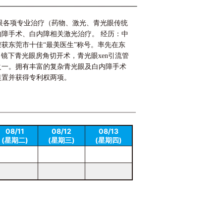
光眼各项专业治疗（药物、激光、青光眼传统
障手术、白内障相关激光治疗。 经历：中
荣获东莞市十佳“最美医生”称号。率先在东
角镜下青光眼房角切开术，青光眼xen引流管
之一。拥有丰富的复杂青光眼及白内障手术
装置并获得专利权两项。
08/11
08/12
08/13
(星期二)
(星期三)
(星期四)