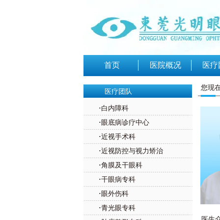
首页
医院概况
医疗
您现在
医疗团队
白内障科
·
眼底病诊疗中心
·
近视手术科
·
近视防控与视力矫治
·
角膜及干眼科
·
干眼病专科
·
眼外伤科
·
青光眼专科
·
医生