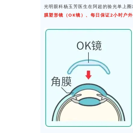
光明眼科杨玉芳医生在阿超的验光单上圈
膜塑形镜（OK镜）、每日保证2小时户